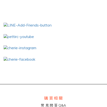
購 買 相 關
常 見 問 答 Q&A