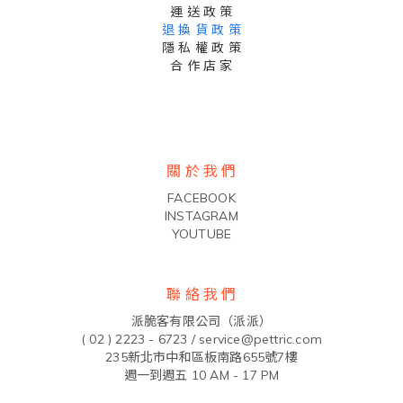
運 送 政 策
退 換 貨 政 策
隱 私 權 政 策
合 作 店 家
關 於 我 們
FACEBOOK
INSTAGRAM
YOUTUBE
聯 絡 我 們
派脆客有限公司（派派）
( 02 ) 2223 - 6723 /
service@pettric.com
235新北市中和區板南路655號7樓
週一到週五 10 AM - 17 PM