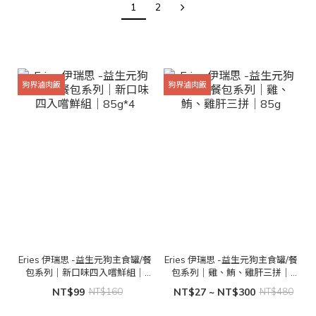
1
2
狗界滷肉飯
狗界滷肉飯
Eries 伊瑞思 -益生元狗主食罐/餐
Eries 伊瑞思 -益生元狗主食罐/餐
包系列｜新口味四入嚐鮮組｜
包系列｜雞、鮪、雞肝三拼｜
85g*4
85g
NT$99
NT$160
NT$27 ~ NT$300
NT$480