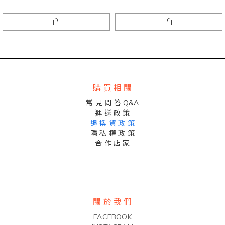
購 買 相 關
常 見 問 答 Q&A
運 送 政 策
退 換 貨 政 策
隱 私 權 政 策
合 作 店 家
關 於 我 們
FACEBOOK