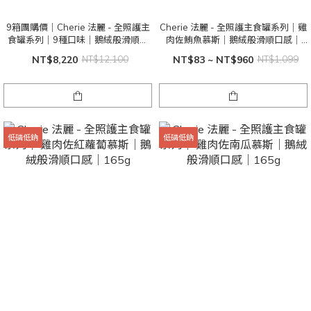
9箱團購價｜Cherie 法麗 - 全照護主
Cherie 法麗 - 全照護主食罐系列｜雞
食罐系列｜9種口味｜鵝絨般滑順口
肉佐鮪魚慕斯｜鵝絨般滑順口感｜
感｜80g x24 ｜任選9箱
165g
NT$8,220
NT$12,100
NT$83 ~ NT$960
NT$1,099
低磷低鈉
低磷低鈉