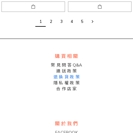
1
2
3
4
5
購 買 相 關
常 見 問 答 Q&A
運 送 政 策
退 換 貨 政 策
隱 私 權 政 策
合 作 店 家
關 於 我 們
FACEBOOK