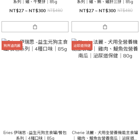
系列｜雞、牛雙拼｜85g
系列｜雞、鮪、雞肝三拼｜85g
NT$27 ~ NT$300
NT$480
NT$27 ~ NT$300
NT$480
狗界滷肉飯
泌尿道保健
Eries 伊瑞思 -益生元狗主食罐/餐包
Cherie 法麗 - 犬用全營養機能主食罐
系列｜4種口味｜85g
｜ 雞肉、鯷魚佐營養南瓜｜泌尿道保