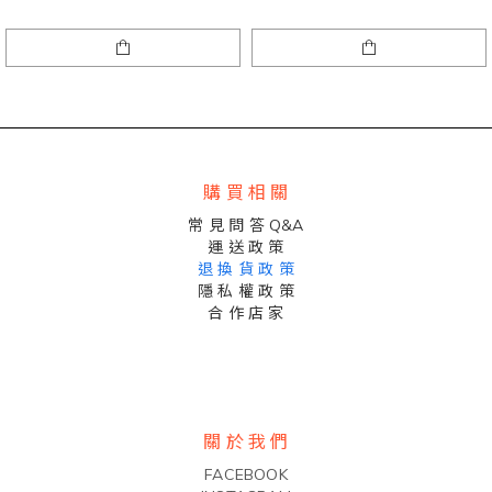
購 買 相 關
常 見 問 答 Q&A
運 送 政 策
退 換 貨 政 策
隱 私 權 政 策
合 作 店 家
關 於 我 們
FACEBOOK