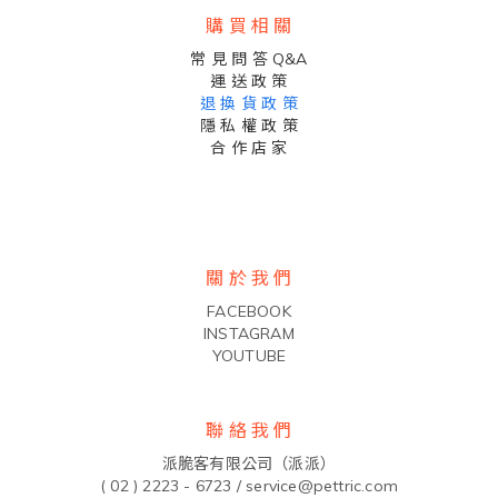
購 買 相 關
常 見 問 答 Q&A
運 送 政 策
退 換 貨 政 策
隱 私 權 政 策
合 作 店 家
關 於 我 們
FACEBOOK
INSTAGRAM
YOUTUBE
聯 絡 我 們
派脆客有限公司（派派）
( 02 ) 2223 - 6723 /
service@pettric.com