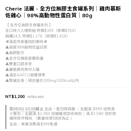
Cherie 法麗 - 全方位無膠主食罐系列｜雞肉慕斯
佐雞心｜98%高動物性蛋白質｜80g
【 全方位無膠主食罐系列 】
全口味六入嚐鮮組 特價$309（原價$354）
箱購24入 特價$1,176（原價$1,416）
🥩滿足肉食基因的美味🥩
▲高達98%動物性蛋白質
▲無膠配方
▲全方位機能營養照護
▲雙重口感享受
▲嚴選真肉食材入罐
▲滿足AAFCO營養標準
▲腎貓友善｜磷含量在200mg/100kcal以內
NT$1,200
NT$1,416
至
09/01 02:00
截止
全店，夏日囤貨趣 ｜全館滿 $999 送微湯
汁餐包｜全館滿 $2,380 送貓罐造型收納包｜滿 $3,580 送好抱
貓咪陪伴睡枕 （數量有限❗送完為止 )
全店，單筆消費滿$999免運