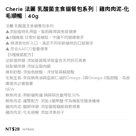
Cherie 法麗 乳酸菌主食貓餐包系列｜雞肉肉泥-化
毛順暢｜40g
法麗 乳酸菌主食貓餐包系列
▲添加植物乳桿菌，幫助腸胃與免疫健康 
▲8種機能 日常好菌補給，守護不同健康需求
▲ 綿滑質地好入口，滿足不同年齡貓咪的口感需求
▲ 符合AAFCO營養標準 
【8種機能配方】
泌尿道保健-添加蔓越莓萃取富含天然前花青素
結紮貓保健-添加左旋肉鹼
緩和舒壓-添加色胺酸、洋甘菊與蘇胺酸
毛髮生長-來自鮪魚油與亞麻仁油的Omega-3與Omega-6脂肪酸，為皮
膚提供必需營養
NEW
鮪魚肉泥-熟齡貓照護 鈉與磷含量降低30% 
鮪魚肉泥-護腎配方  添加 β葡聚醣 作為機能性膳食纖維
雞肉肉泥-關節保健  添加葡萄糖胺與軟骨素
雞肉肉泥-化毛順暢  添加洋車前子
NT$28
NT$58