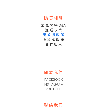
購 買 相 關
常 見 問 答 Q&A
運 送 政 策
退 換 貨 政 策
隱 私 權 政 策
合 作 店 家
關 於 我 們
FACEBOOK
INSTAGRAM
YOUTUBE
聯 絡 我 們