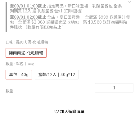
至
09/01 01:00
截止
指定商品，新口味登場｜乳酸菌餐包 全系
列購買12入 送 乳酸菌餐包x1 (口味隨機)
至
09/01 02:00
截止
全店，夏日囤貨趣 ｜全館滿 $999 送微湯汁餐
包｜全館滿 $2,380 送貓罐造型收納包｜滿 $3,580 送好抱貓咪陪
伴睡枕 （數量有限❗送完為止 )
口味
: 雞肉肉泥-化毛順暢
雞肉肉泥-化毛順暢
數量
: 單包｜40g
單包｜40g
盒裝/12入｜40g*12
數量
加入追蹤清單