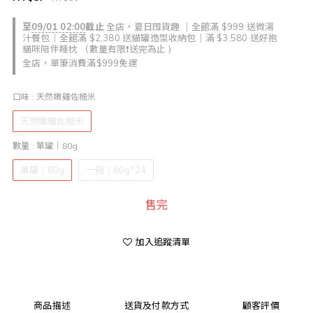
至
09/01 02:00
截止
全店，夏日囤貨趣 ｜全館滿 $999 送微湯
汁餐包｜全館滿 $2,380 送貓罐造型收納包｜滿 $3,580 送好抱
貓咪陪伴睡枕 （數量有限❗送完為止 )
全店，單筆消費滿$999免運
口味
: 天然嫩雞佐糙米
天然嫩雞佐糙米
數量
: 單罐｜80g
單罐｜80g
一箱｜80g*24
售完
加入追蹤清單
商品描述
送貨及付款方式
顧客評價