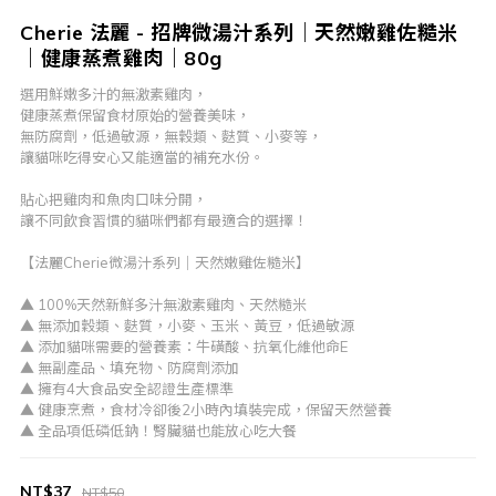
Cherie 法麗 - 招牌微湯汁系列｜天然嫩雞佐糙米
｜健康蒸煮雞肉｜80g
選用鮮嫩多汁的無激素雞肉， 
健康蒸煮保留食材原始的營養美味，
無防腐劑，低過敏源，無穀類、麩質、小麥等，
讓貓咪吃得安心又能適當的補充水份。
貼心把雞肉和魚肉口味分開，
讓不同飲食習慣的貓咪們都有最適合的選擇！
【法麗Cherie微湯汁系列｜天然嫩雞佐糙米】
▲ 100%天然新鮮多汁無激素雞肉、天然糙米
▲ 無添加穀類、麩質，小麥、玉米、黃豆，低過敏源
▲ 添加貓咪需要的營養素：牛磺酸、抗氧化維他命E
▲ 無副產品、填充物、防腐劑添加
▲ 擁有4大食品安全認證生產標準
▲ 健康烹煮，食材冷卻後2小時內填裝完成，保留天然營養
▲ 全品項低磷低鈉！腎臟貓也能放心吃大餐
NT$37
NT$50