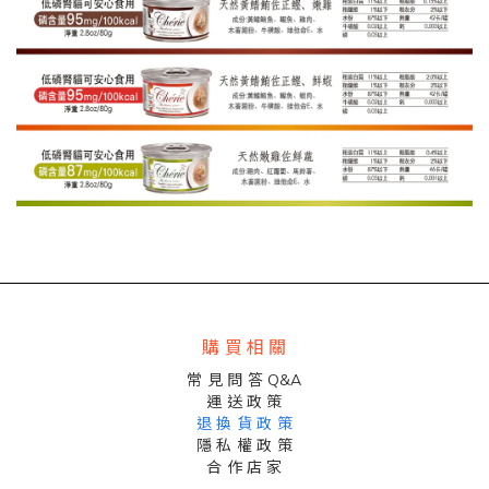
購 買 相 關
常 見 問 答 Q&A
運 送 政 策
退 換 貨 政 策
隱 私 權 政 策
合 作 店 家