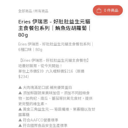
件商品
全部商品
/
所有商品
Eries 伊瑞思 - 好肚肚益生元貓
主食餐包系列｜鮪魚佐胡蘿蔔｜
80g
Eries 伊瑞思 - 好肚肚益生元貓主食餐包系列｜
6種口味｜80g
【Eries 伊瑞思 - 好肚肚益生元貓主食餐包】
培養好腸胃，從今天開始！
單包上市價$39  六入嚐鮮價$216（原價
$234）
▲ 大肉塊滿足口感 補充優質蛋白
▲ 添加鮮甜蔬果美味加倍，添加不同超級食
物，如枸杞、南瓜、蕃茄等抗氧化食材，提供
更完整的維生素。
▲ 黃金三角益生元 — 菊苣纖維、果寡糖以及甘
露寡糖  
▲ 符合AAFCO營養標準 
▲ 符合國際食品安全生產標準