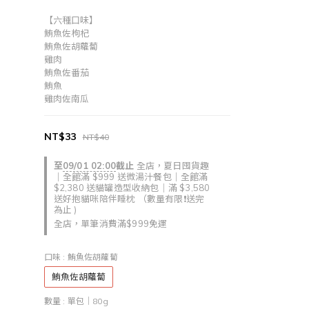
【六種口味】
鮪魚佐枸杞
鮪魚佐胡蘿蔔
雞肉
鮪魚佐番茄
鮪魚
雞肉佐南瓜
NT$33
NT$40
至
09/01 02:00
截止
全店，夏日囤貨趣
｜全館滿 $999 送微湯汁餐包｜全館滿
$2,380 送貓罐造型收納包｜滿 $3,580
送好抱貓咪陪伴睡枕 （數量有限❗送完
為止 )
全店，單筆消費滿$999免運
口味
: 鮪魚佐胡蘿蔔
鮪魚佐胡蘿蔔
數量
: 單包｜80g