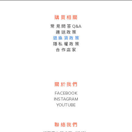
購 買 相 關
常 見 問 答 Q&A
運 送 政 策
退 換 貨 政 策
隱 私 權 政 策
合 作 店 家
關 於 我 們
FACEBOOK
INSTAGRAM
YOUTUBE
聯 絡 我 們