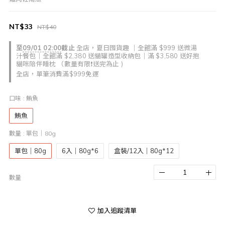
NT$33
NT$40
至
09/01 02:00
截止
全店，夏日囤貨趣 ｜全館滿 $999 送微湯
汁餐包｜全館滿 $2,380 送貓罐造型收納包｜滿 $3,580 送好抱
貓咪陪伴睡枕 （數量有限❗送完為止 )
全店，單筆消費滿$999免運
口味
: 鮪魚
鮪魚
數量
: 單包｜80g
單包｜80g
6入｜80g*6
盒裝/12入｜80g*12
數量
加入追蹤清單