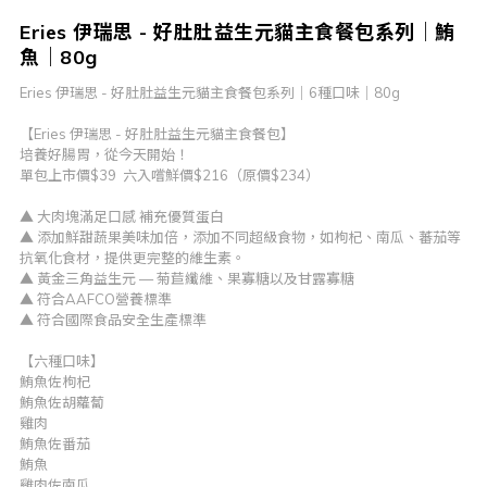
Eries 伊瑞思 - 好肚肚益生元貓主食餐包系列｜鮪
魚｜80g
Eries 伊瑞思 - 好肚肚益生元貓主食餐包系列｜6種口味｜80g
【Eries 伊瑞思 - 好肚肚益生元貓主食餐包】
培養好腸胃，從今天開始！
單包上市價$39  六入嚐鮮價$216（原價$234）
▲ 大肉塊滿足口感 補充優質蛋白
▲ 添加鮮甜蔬果美味加倍，添加不同超級食物，如枸杞、南瓜、蕃茄等
抗氧化食材，提供更完整的維生素。
▲ 黃金三角益生元 — 菊苣纖維、果寡糖以及甘露寡糖  
▲ 符合AAFCO營養標準 
▲ 符合國際食品安全生產標準
【六種口味】
鮪魚佐枸杞
鮪魚佐胡蘿蔔
雞肉
鮪魚佐番茄
鮪魚
雞肉佐南瓜