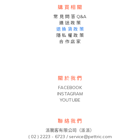
購 買 相 關
常 見 問 答 Q&A
運 送 政 策
退 換 貨 政 策
隱 私 權 政 策
合 作 店 家
關 於 我 們
FACEBOOK
INSTAGRAM
YOUTUBE
聯 絡 我 們
派脆客有限公司（派派）
( 02 ) 2223 - 6723 /
service@pettric.com