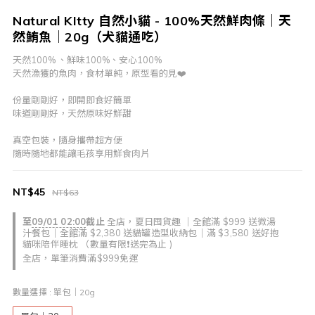
Natural KItty 自然小貓 - 100%天然鮮肉條｜天
然鮪魚｜20g（犬貓通吃）
天然100% 、鮮味100%、安心100%
天然漁獲的魚肉，食材單純，原型看的見❤️
份量剛剛好，即開即食好簡單
味道剛剛好，天然原味好鮮甜
真空包裝，隨身攜帶超方便
隨時隨地都能讓毛孩享用鮮食肉片
NT$45
NT$63
至
09/01 02:00
截止
全店，夏日囤貨趣 ｜全館滿 $999 送微湯
汁餐包｜全館滿 $2,380 送貓罐造型收納包｜滿 $3,580 送好抱
貓咪陪伴睡枕 （數量有限❗送完為止 )
全店，單筆消費滿$999免運
數量選擇
: 單包｜20g