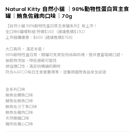
Natural Kitty 自然小貓 ｜98%動物性蛋白質主食
罐｜鮪魚佐雞肉口味｜70g
【自然小貓 98%動物性蛋白質主食罐系列】新上市！
全口味6罐嚐鮮組 特價$160（建議售價$192）
上市箱購優惠：$600  (建議售價$768)
大口真肉， 滿足本能！
98%動物性蛋白質，開罐可見原型肉絲與肉塊，提供豐富咀嚼口感。
無穀物添加，降低過敏可能性
絕佳適口性，滿足挑嘴貓的期待
符合AAFCO每日主食營養標準，並獲得國際食品安全認證
全系列口味
鮪魚佐鯛魚口味
鯖魚佐鮪魚口味
鮪魚佐沙丁魚口味
鮪魚佐雞肉口味
天然嫩雞口味
雞肉佐雞心口味