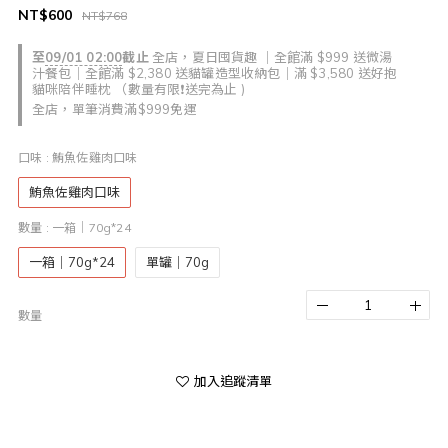
NT$600
NT$768
至
09/01 02:00
截止
全店，夏日囤貨趣 ｜全館滿 $999 送微湯
汁餐包｜全館滿 $2,380 送貓罐造型收納包｜滿 $3,580 送好抱
貓咪陪伴睡枕 （數量有限❗送完為止 )
全店，單筆消費滿$999免運
口味
: 鮪魚佐雞肉口味
鮪魚佐雞肉口味
數量
: 一箱｜70g*24
一箱｜70g*24
單罐｜70g
數量
加入追蹤清單