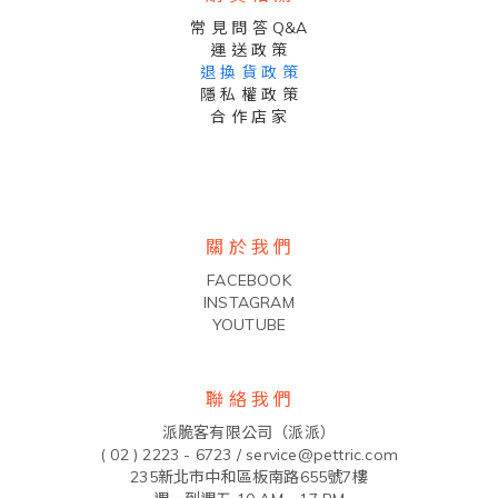
常 見 問 答 Q&A
運 送 政 策
退 換 貨 政 策
隱 私 權 政 策
合 作 店 家
關 於 我 們
FACEBOOK
INSTAGRAM
YOUTUBE
聯 絡 我 們
派脆客有限公司（派派）
( 02 ) 2223 - 6723 /
service@pettric.com
235新北市中和區板南路655號7樓