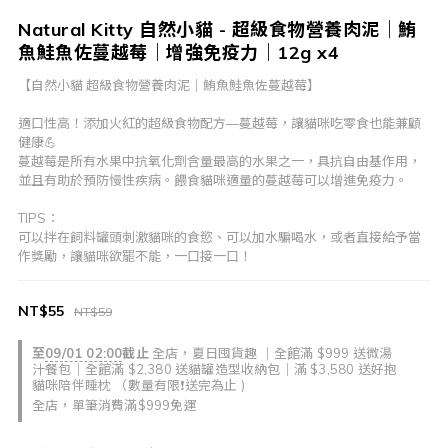
Natural Kitty 自然小貓 - 超級食物營養肉泥｜鮪
魚鮭魚佐蔓越莓｜增強免疫力｜12g x4
【自然小貓 超級食物營養肉泥｜鮪魚鮭魚佐蔓越莓】
適口性高！添加火紅的超級食物配方—蔓越莓，讓貓咪吃零食也能兼顧
健康💪
蔓越莓是所有水果中抗氧化劑含量最高的水果之一，具抗自由基作用，
並且有助於預防慢性疾病。餵食貓咪適量的蔓越莓可以增進免疫力。
TIPS：
可以拌在飼料罐頭刺激貓咪的食慾、可以加水騙喝水，或者直接給予當
作獎勵，讓貓咪欲罷不能，一口接一口！
NT$55
NT$59
至
09/01 02:00
截止
全店，夏日囤貨趣 ｜全館滿 $999 送微湯
汁餐包｜全館滿 $2,380 送貓罐造型收納包｜滿 $3,580 送好抱
貓咪陪伴睡枕 （數量有限❗送完為止 )
全店，單筆消費滿$999免運