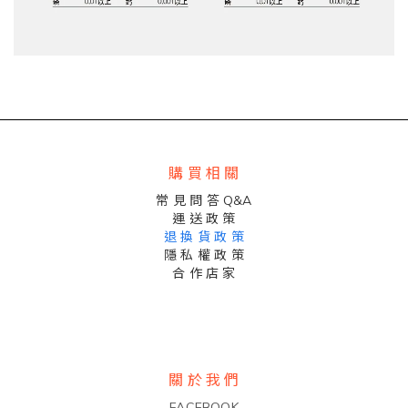
購 買 相 關
常 見 問 答 Q&A
運 送 政 策
退 換 貨 政 策
隱 私 權 政 策
合 作 店 家
關 於 我 們
FACEBOOK