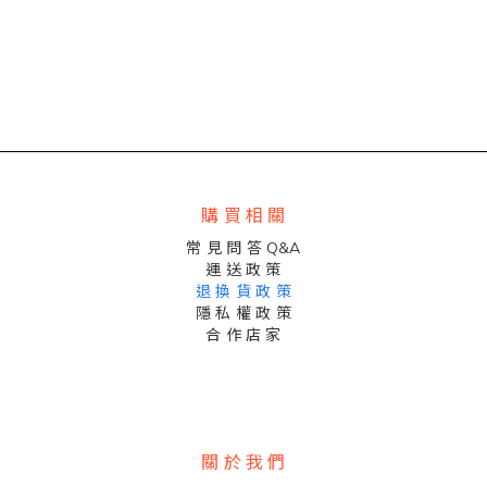
購 買 相 關
常 見 問 答 Q&A
運 送 政 策
退 換 貨 政 策
隱 私 權 政 策
合 作 店 家
關 於 我 們